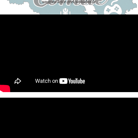
ungrim-letre-reel.webador.fr