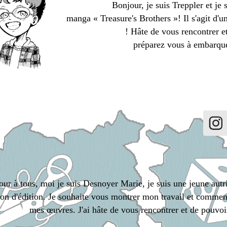
Bonjour, je suis Treppler et je 
manga « Treasure's Brothers »! Il s'agit d'u
! Hâte de vous rencontrer e
préparez vous à embarque
ur à tous, moi je suis Desnoyer Marie, je suis une jeune aut
on d'édition. Je souhaite vous montrer mon travail et commenc
mes œuvres. J'ai hâte de vous rencontrer et de pouvoi