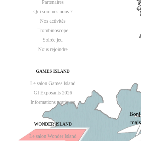
Partenaires
Qui sommes nous ?
Nos activités
Trombinoscope
Soirée jeu
Nous rejoindre
GAMES ISLAND
Le salon Games Island
GI Exposants 2026
Informations pratiques
Bonjo
mais
WONDER ISLAND
Le salon Wonder Island