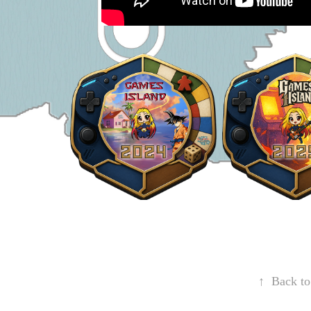
↑
Back to