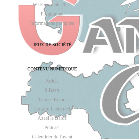
WI Exposants 2027
Programme
Informations pratiques
JEUX DE SOCIÉTÉ
CONTENU NUMERIQUE
Article
8-Beats
Games Island
Ungrim L'etre reel
Azael le Barde
Podcast
Calendrier de l'avent