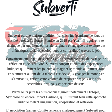
Subverti est une maison d’édition française indépendante de jeux de
société basée à Toulouse. Fondée en 2019 par Yoann Brogol, elle se
distingue par une ligne éditoriale originale et engagée qui explore des
thématiques sociales, écologiques et culturelles à travers le jeu.
Convaincue que le jeu de société est un formidable outil de partage, de
réflexion et de créativité, Subverti conçoit et édite des expériences
ludiques qui invitent les joueurs à imaginer le monde autrement, tout
en s’amusant autour de la table. Leur devise, « changer le monde en
s’amusant », reflète cette volonté de proposer des jeux à la fois
accessibles, originaux et porteurs de sens.
Parmi leurs jeux les plus connus figurent notamment Dictopia,
Symbiose ou encore Impact Carbone, qui illustrent bien cette approche
ludique mêlant imagination, coopération et réflexion.
L’association Gamers Comité remercie chaleureusement Subverti pour