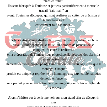
plans en relief.
Ils sont fabriqués à Toulouse et je tiens particulièrement à mettre le
travail “fait main” en
avant. Toutes les découpes, qui sont réalisées au cutter de précision et
le montage sont
entièrement fait à la main.
La fabrication d’une shadow box peut me prendre entre 5 à 8h de
travail (tout dépend de sa taille, du nombre de plans et de sa
complexité) entre la recherche
et la préparation de l’image sous photoshop (la découpe des plans, la
reconstruction des
éléments derrière chaque plan), l’impression, le découpage ainsi que le
montage. Chaque
produit est unique et représente un hommage aux jeux emblématiques
de notre enfance. Il
sera parfait pour un collectionneur gaming ou pour offrir à un fan de
jeux vidéos.
Alors n'hésitez pas à venir me voir sur mon stand afin de découvrir
mes