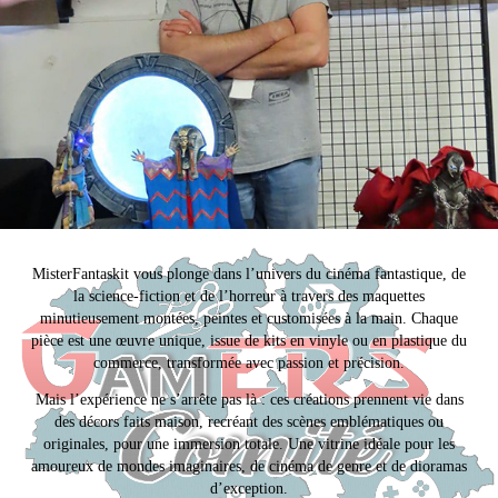
MisterFantaskit vous plonge dans l’univers du cinéma fantastique, de
la science-fiction et de l’horreur à travers des maquettes
minutieusement montées, peintes et customisées à la main. Chaque
pièce est une œuvre unique, issue de kits en vinyle ou en plastique du
commerce, transformée avec passion et précision.
Mais l’expérience ne s’arrête pas là : ces créations prennent vie dans
des décors faits maison, recréant des scènes emblématiques ou
originales, pour une immersion totale. Une vitrine idéale pour les
amoureux de mondes imaginaires, de cinéma de genre et de dioramas
d’exception.