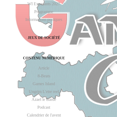
WI Exposants 2027
Programme
Informations pratiques
JEUX DE SOCIÉTÉ
CONTENU NUMERIQUE
Article
8-Beats
Games Island
Ungrim L'etre reel
Azael le Barde
Podcast
Calendrier de l'avent