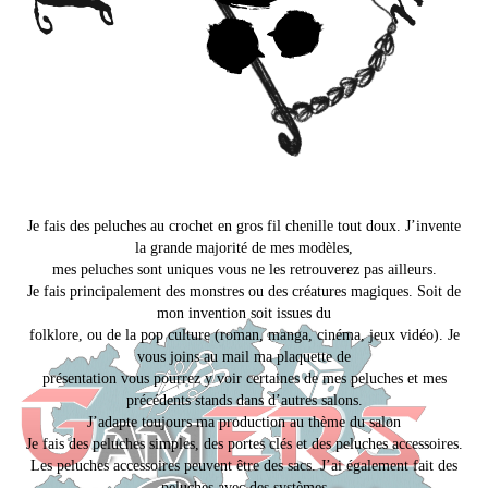
Je fais des peluches au crochet en gros fil chenille tout doux. J’invente
la grande majorité de mes modèles,
mes peluches sont uniques vous ne les retrouverez pas ailleurs.
Je fais principalement des monstres ou des créatures magiques. Soit de
mon invention soit issues du
folklore, ou de la pop culture (roman, manga, cinéma, jeux vidéo). Je
vous joins au mail ma plaquette de
présentation vous pourrez y voir certaines de mes peluches et mes
précédents stands dans d’autres salons.
J’adapte toujours ma production au thème du salon
Je fais des peluches simples, des portes clés et des peluches accessoires.
Les peluches accessoires peuvent être des sacs. J’ai également fait des
peluches avec des systèmes