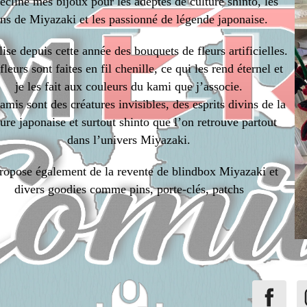
écline mes bijoux pour les adeptes de culture shinto, les
ans de Miyazaki et les passionné de légende japonaise.
lise depuis cette année des bouquets de fleurs artificielles.
leurs sont faites en fil chenille, ce qui les rend éternel et
je les fait aux couleurs du kami que j’associe.
amis sont des créatures invisibles, des esprits divins de la
ture japonaise et surtout shinto que l’on retrouve partout
dans l’univers Miyazaki.
propose également de la revente de blindbox Miyazaki et
divers goodies comme pins, porte-clés, patchs