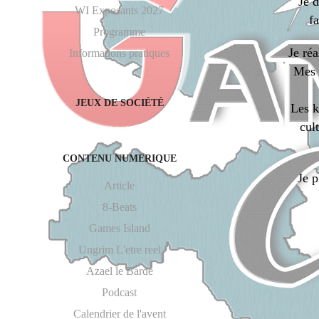
Je d
WI Exposants 2027
f
Programme
Je réa
Informations pratiques
Mes f
JEUX DE SOCIÉTÉ
Les k
cul
CONTENU NUMERIQUE
Je 
Article
8-Beats
Games Island
Ungrim L'etre reel
Azael le Barde
Podcast
Calendrier de l'avent