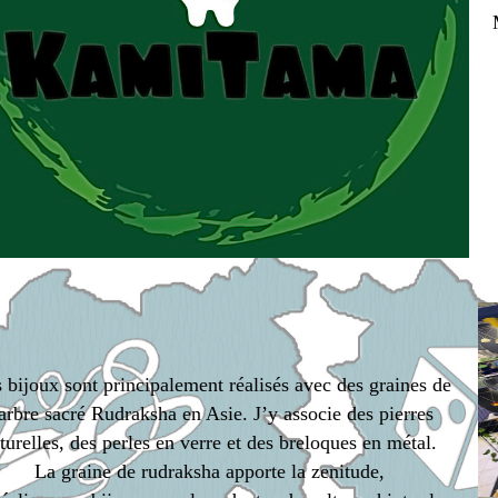
 bijoux sont principalement réalisés avec des graines de
’arbre sacré Rudraksha en Asie. J’y associe des pierres
turelles, des perles en verre et des breloques en métal.
La graine de rudraksha apporte la zenitude,