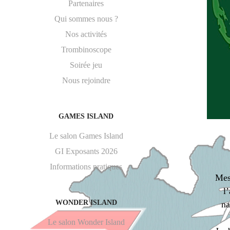
Partenaires
Qui sommes nous ?
Nos activités
Trombinoscope
Soirée jeu
Nous rejoindre
GAMES ISLAND
Le salon Games Island
GI Exposants 2026
Informations pratiques
Mes
l
WONDER ISLAND
na
Le salon Wonder Island