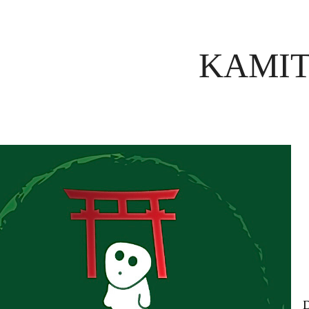
KAMI
D