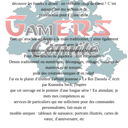
découvre les feutres à alcool : un véritable coup de coeur ! C’est
aujourd’hui ma technique de
prédilection pour l’illustration.
Bien qu’attachée au dessin à la main traditionnel, j’aime également
m’amuser avec le
numérique, souvent en mélangeant les deux !
Pour mes articles de papeterie : tout est possible !
Dessin traditionnel ou numérique, découpages, collages, mélange de
matières et de textures,
pour des créations uniques et en relief.
J'ai eu le plaisir d'illustrer l'album jeunesse « Le Roi Daouda », écrit
par Kummba Seck, j'espère
que cet ouvrage est le premier d'une longue série ! En attendant, je
mets mes compétences au
services de particuliers qui me sollicitent pour des commandes
personnalisées, fait-main et
modèle uniques : tableaux de naissance, portraits illustrés, cartes de
vœux, d'anniversaire, etc