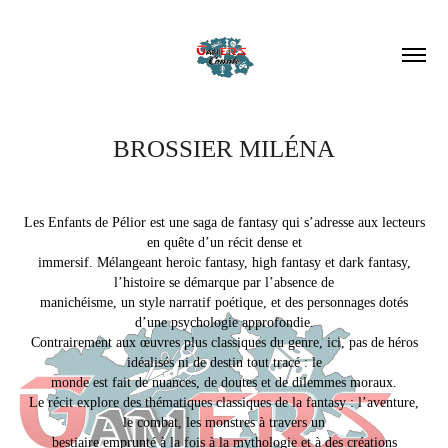
BROSSIER MILÉNA
Les Enfants de Pélior est une saga de fantasy qui s’adresse aux lecteurs
en quête d’un récit dense et
immersif. Mélangeant heroic fantasy, high fantasy et dark fantasy,
l’histoire se démarque par l’absence de
manichéisme, un style narratif poétique, et des personnages dotés
d’une psychologie approfondie.
Contrairement aux œuvres plus classiques du genre, ici, pas de héros
idéalisés ni de destin tout tracé : le
monde est fait de nuances, de doutes et de dilemmes moraux.
Le récit explore des thématiques classiques de la fantasy : l’aventure,
le combat, les monstres à travers un
bestiaire emprunté à la fois à la mythologie et à des créations