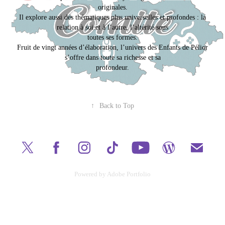
originales.
Il explore aussi des thématiques plus universelles et profondes : la
relation à soi et à l’autre, l’altérité sous
toutes ses formes.
Fruit de vingt années d’élaboration, l’univers des Enfants de Pélior
s’offre dans toute sa richesse et sa
profondeur.
↑
Back to Top
Powered by
Adobe Portfolio