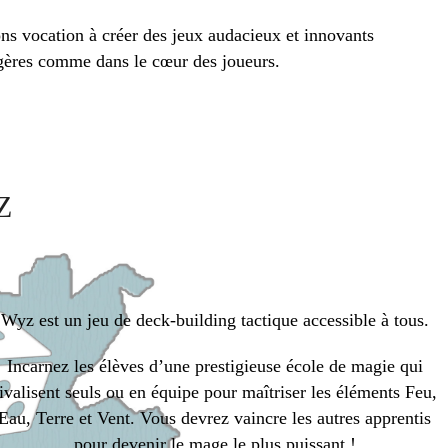
vons vocation à créer des jeux audacieux et innovants
agères comme dans le cœur des joueurs.
Z
Wyz est un jeu de deck-building tactique accessible à tous.
Incarnez les élèves d’une prestigieuse école de magie qui
ivalisent seuls ou en équipe pour maîtriser les éléments Feu,
Eau, Terre et Vent. Vous devrez vaincre les autres apprentis
pour devenir le mage le plus puissant !