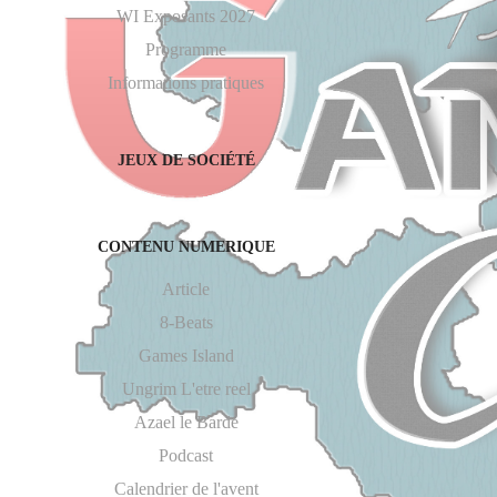
WI Exposants 2027
Programme
Informations pratiques
JEUX DE SOCIÉTÉ
CONTENU NUMERIQUE
Article
8-Beats
Games Island
Ungrim L'etre reel
Azael le Barde
Podcast
Calendrier de l'avent