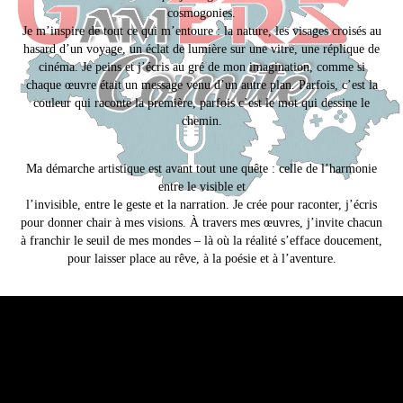
cosmogonies.
Je m’inspire de tout ce qui m’entoure : la nature, les visages croisés au
hasard d’un voyage, un éclat de lumière sur une vitre, une réplique de
cinéma. Je peins et j’écris au gré de mon imagination, comme si
chaque œuvre était un message venu d’un autre plan. Parfois, c’est la
couleur qui raconte la première, parfois c’est le mot qui dessine le
chemin.
Ma démarche artistique est avant tout une quête : celle de l’harmonie
entre le visible et
l’invisible, entre le geste et la narration. Je crée pour raconter, j’écris
pour donner chair à mes visions. À travers mes œuvres, j’invite chacun
à franchir le seuil de mes mondes – là où la réalité s’efface doucement,
pour laisser place au rêve, à la poésie et à l’aventure.