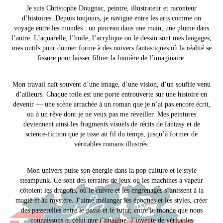
Je suis Christophe Dougnac, peintre, illustrateur et raconteur
d’histoires. Depuis toujours, je navigue entre les arts comme on
voyage entre les mondes : un pinceau dans une main, une plume dans
l’autre. L’aquarelle, l’huile, l’acrylique ou le dessin sont mes langages,
mes outils pour donner forme à des univers fantastiques où la réalité se
fissure pour laisser filtrer la lumière de l’imaginaire.
Mon travail naît souvent d’une image, d’une vision, d’un souffle venu
d’ailleurs. Chaque toile est une porte entrouverte sur une histoire en
devenir — une scène arrachée à un roman que je n’ai pas encore écrit,
ou à un rêve dont je ne veux pas me réveiller. Mes peintures
deviennent ainsi les fragments visuels de récits de fantasy et de
science-fiction que je tisse au fil du temps, jusqu’à former de
véritables romans illustrés.
Mon univers puise son énergie dans la pop culture et le style
steampunk. Ce sont des terrains de jeux où les machines à vapeur
côtoient les dragons, où le cuivre et les engrenages s’unissent à la
magie et au mystère. J’aime mélanger les époques et les styles, créer
des passerelles entre le passé et le futur, entre le monde que nous
connaissons et celui que j’imagine. J’invente de véritables